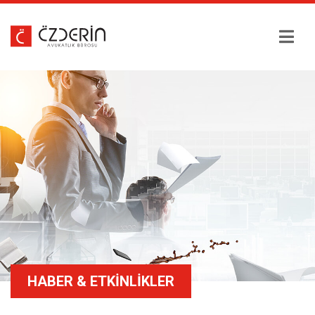
HAKKIMIZDA
EKIBIMIZ
ÇALIŞMA ALANLARI
HABER & ETKINLIKLER
HABER & ETKINLIKLER
EĞITIM