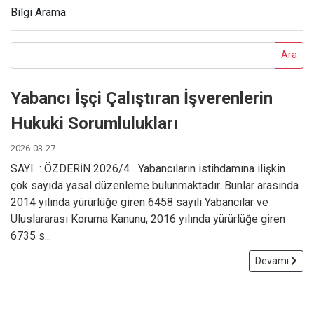
Bilgi Arama
SOSYAL SORUMLULUK
Ara
İNSAN KAYNAKLARI
Yabancı İşçi Çalıştıran İşverenlerin
İLETIŞIM
Hukuki Sorumlulukları
2026-03-27
TR
EN
SAYI : ÖZDERİN 2026/4 Yabancıların istihdamına ilişkin
çok sayıda yasal düzenleme bulunmaktadır. Bunlar arasında
2014 yılında yürürlüğe giren 6458 sayılı Yabancılar ve
Uluslararası Koruma Kanunu, 2016 yılında yürürlüğe giren
6735 s...
Devamı